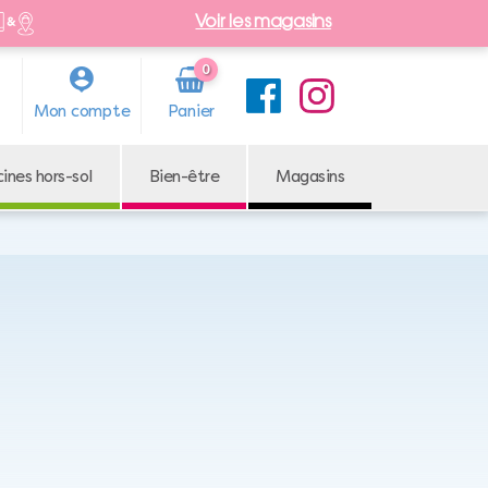
Voir les magasins
0
Arti
Mon compte
cle
cines hors-sol
Bien-être
Magasins