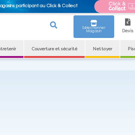
agasins participant au Click & Collect
Sélectionner
Devis
Magasin
tretenir
Couverture et sécurité
Nettoyer
Pis