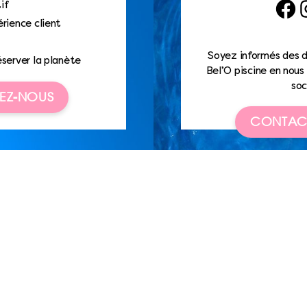
if
Faceb
I
rience client
Soyez informés des d
éserver la planète
Bel’O piscine en nous 
soc
EZ-NOUS
CONTAC