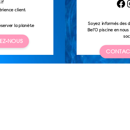
if
Faceb
I
rience client
Soyez informés des d
éserver la planète
Bel’O piscine en nous 
soc
EZ-NOUS
CONTAC