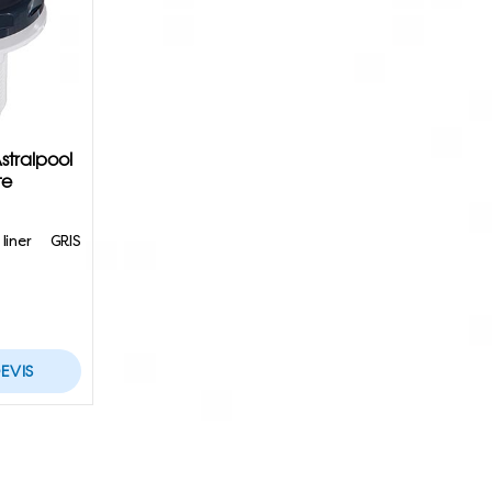
Astralpool
te
liner GRIS
EVIS