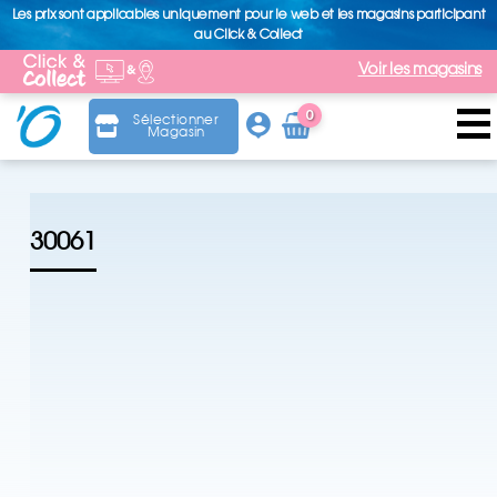
Les prix sont applicables uniquement pour le web et les magasins participant
au Click & Collect
Voir les magasins
0
Sélectionner
Magasin
Arti
cle
30061