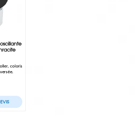
oscillante
hracite
ler, coloris
nversée.
EVIS