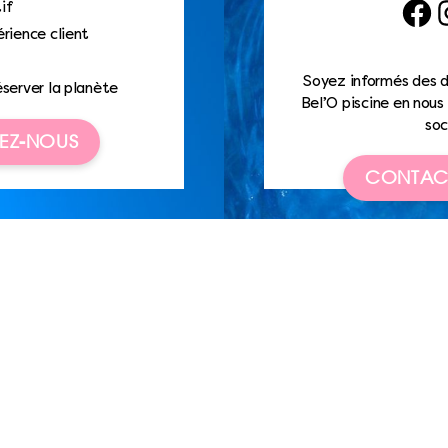
if
Faceb
I
rience client
Soyez informés des d
éserver la planète
Bel’O piscine en nous 
soc
EZ-NOUS
CONTAC