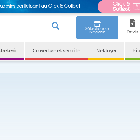
agasins participant au Click & Collect
Sélectionner
Devis
Magasin
tretenir
Couverture et sécurité
Nettoyer
Pis