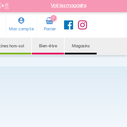
Voir les magasins
0
Arti
Mon compte
cle
cines hors-sol
Bien-être
Magasins