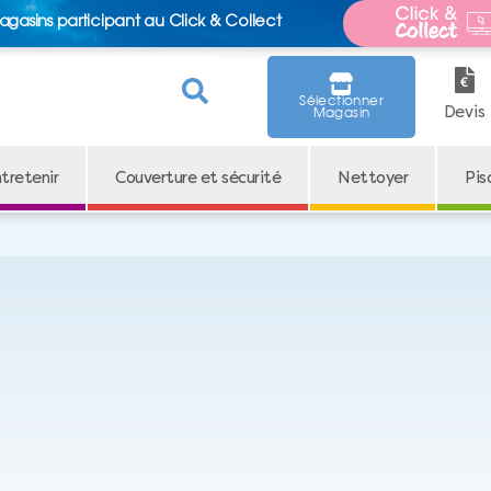
agasins participant au Click & Collect
Sélectionner
Devis
Magasin
tretenir
Couverture et sécurité
Nettoyer
Pis