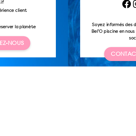
if
Faceb
I
rience client
Soyez informés des d
éserver la planète
Bel’O piscine en nous 
soc
EZ-NOUS
CONTAC