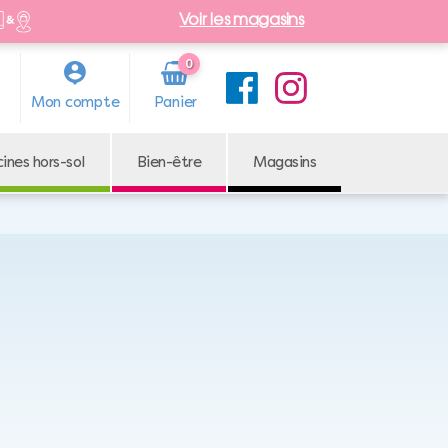
Voir les magasins
0
Arti
Mon compte
cle
cines hors-sol
Bien-être
Magasins