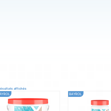
résultats affichés
AYROL
BAYROL