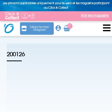
Les prix sont applicables uniquement pour le web et les magasins participant
au Click & Collect
Voir les magasins
0
Sélectionner
Magasin
Arti
cle
200126