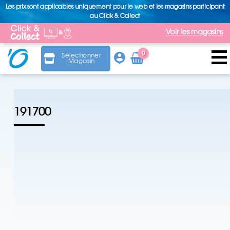
Les prix sont applicables uniquement pour le web et les magasins participant
au Click & Collect
Voir les magasins
0
Sélectionner
Magasin
Arti
cle
191700