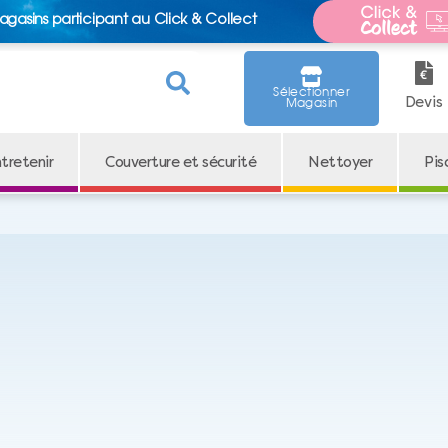
agasins participant au Click & Collect
Sélectionner
Devis
Magasin
tretenir
Couverture et sécurité
Nettoyer
Pis