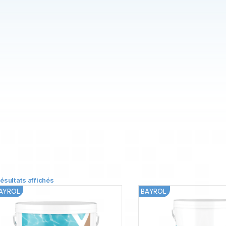
résultats affichés
AYROL
BAYROL