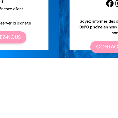
if
Faceb
I
rience client
Soyez informés des d
éserver la planète
Bel’O piscine en nous 
soc
EZ-NOUS
CONTAC