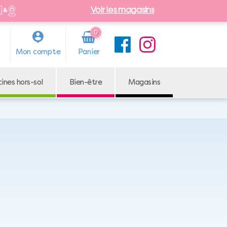
Voir les magasins
0
Arti
Mon compte
cle
cines hors-sol
Bien-être
Magasins