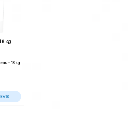
18 kg
seau – 18 kg
EVIS