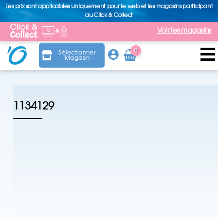
Les prix sont applicables uniquement pour le web et les magasins participant
au Click & Collect
Voir les magasins
0
Sélectionner
Magasin
Arti
cle
1134129