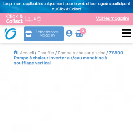
Les prix sont applicables uniquement pour le web et les magasins participant
au Click & Collect
Voir les magasins
0
Sélectionner
Magasin
Arti
cle
Accueil
/
Chauffer
/
Pompe à chaleur piscine
/ ZS500
Pompe à chaleur inverter air/eau monobloc à
soufflage vertical