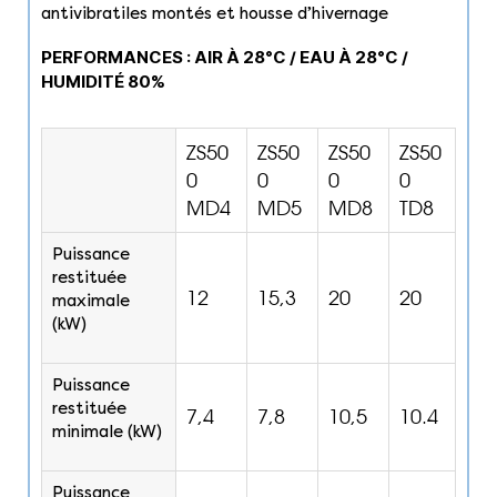
antivibratiles montés et housse d’hivernage
PERFORMANCES : AIR À 28°C / EAU À 28°C /
HUMIDITÉ 80%
ZS50
ZS50
ZS50
ZS50
0
0
0
0
MD4
MD5
MD8
TD8
Puissance
restituée
12
15,3
20
20
maximale
(kW)
Puissance
restituée
7,4
7,8
10,5
10.4
minimale (kW)
Puissance