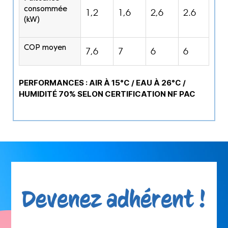
consommée
1,2
1,6
2,6
2.6
(kW)
COP moyen
7,6
7
6
6
PERFORMANCES : AIR À 15°C / EAU À 26°C /
HUMIDITÉ 70% SELON CERTIFICATION NF PAC