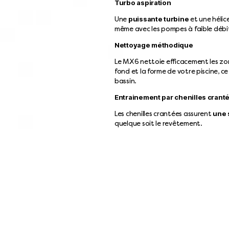
Turbo aspiration
puissante turbine
Une
et une hélic
même avec les pompes à faible débi
Nettoyage méthodique
Le MX6 nettoie efficacement les zon
fond et la forme de votre piscine, c
bassin.
Entrainement par chenilles crant
une s
Les chenilles crantées assurent
quelque soit le revêtement.