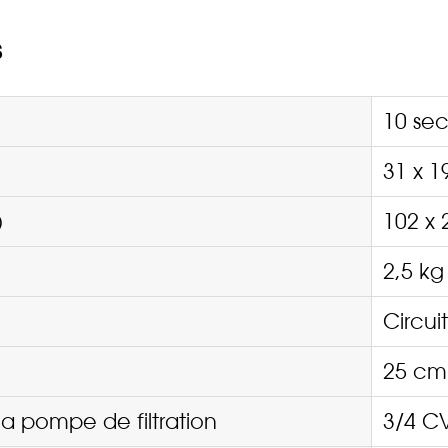
s
10 sec
31 x 1
)
102 x 
2,5 kg
Circuit
25 cm
a pompe de filtration
3/4 C