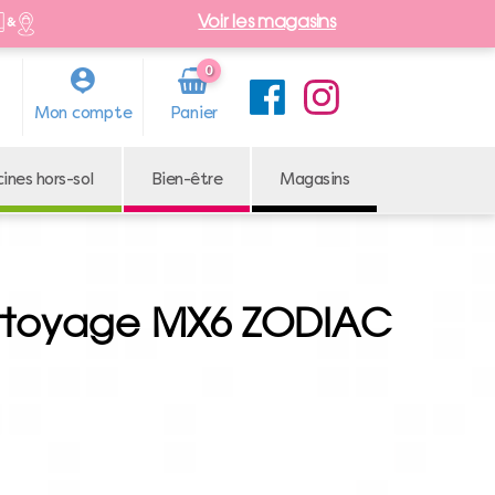
Voir les magasins
0
Arti
Mon compte
cle
cines hors-sol
Bien-être
Magasins
ttoyage MX6 ZODIAC