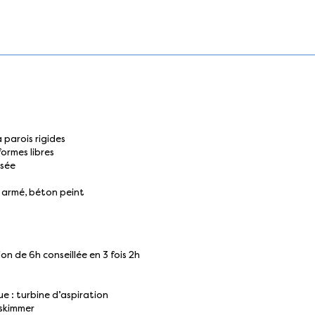
 parois rigides
formes libres
osée
C armé, béton peint
ion de 6h conseillée en 3 fois 2h
e : turbine d’aspiration
e skimmer