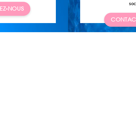
soc
EZ-NOUS
CONTAC