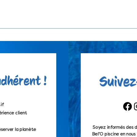
if
Faceb
I
rience client
Soyez informés des d
éserver la planète
Bel’O piscine en nous 