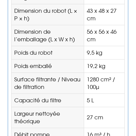
Dimension du robot (L ×
43 x 48 x 27
P × h)
cm
Dimension de
56 x 56 x 46
l’emballage (L x W x h)
cm
Poids du robot
9,5 kg
Poids emballé
19,2 kg
Surface filtrante / Niveau
1280 cm² /
de filtration
100μ
Capacité du filtre
5 L
Largeur nettoyée
27 cm
théorique
Débit pompe
16 m³ / h