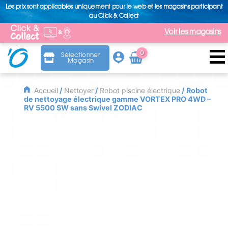
Les prix sont applicables uniquement pour le web et les magasins participant
au Click & Collect
Voir les magasins
0
Sélectionner
Magasin
Arti
cle
Accueil
/
Nettoyer
/
Robot piscine électrique
/ Robot
de nettoyage électrique gamme VORTEX PRO 4WD –
RV 5500 SW sans Swivel ZODIAC