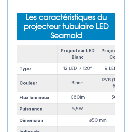
Les caractéristiques du
projecteur tubulaire LED
Seamaid
Projecteur LED
Projecteur L
Blanc
Couleur
Type
12 LED / 120°
9 LED / 120
RVB (11 couleu
Couleur
Blanc
fixes)
Flux lumineux
680lm
360lm
Puissance
5,5W
8W
Dimension
⌀50 mm
Indice de