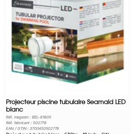
Projecteur piscine tubulaire Seamaid LED
blanc
Réf. magasin : BEL-81805
Réf. fabricant : 502778
EAN / GTIN : 3700450502778