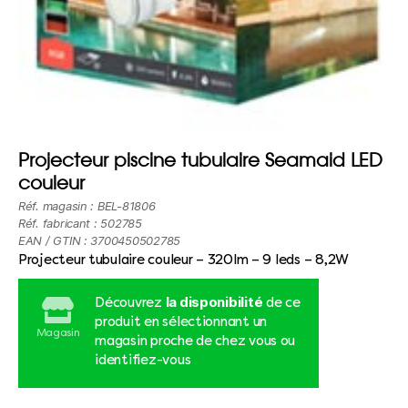
Projecteur piscine tubulaire Seamaid LED
couleur
Réf. magasin : BEL-81806
Réf. fabricant : 502785
EAN / GTIN : 3700450502785
Projecteur tubulaire couleur – 320lm – 9 leds – 8,2W
la disponibilité
Découvrez
de ce
produit en sélectionnant un
Magasin
magasin proche de chez vous ou
identifiez-vous