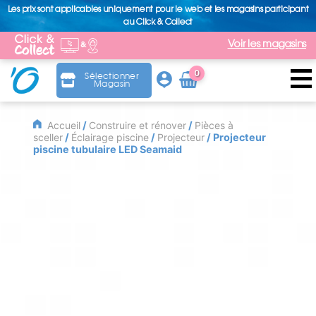
Les prix sont applicables uniquement pour le web et les magasins participant
au Click & Collect
Voir les magasins
0
Sélectionner
Magasin
Arti
cle
Accueil
/
Construire et rénover
/
Pièces à
sceller
/
Éclairage piscine
/
Projecteur
/ Projecteur
piscine tubulaire LED Seamaid