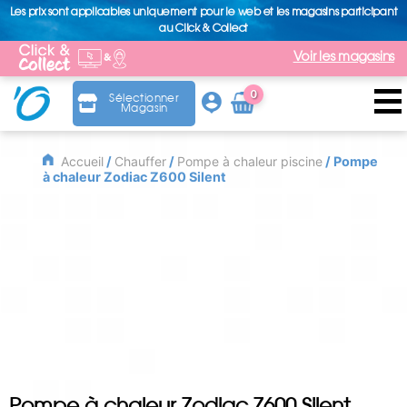
Les prix sont applicables uniquement pour le web et les magasins participant
au Click & Collect
Voir les magasins
0
Sélectionner
Magasin
Arti
cle
Accueil
/
Chauffer
/
Pompe à chaleur piscine
/ Pompe
à chaleur Zodiac Z600 Silent
Pompe à chaleur Zodiac Z600 Silent