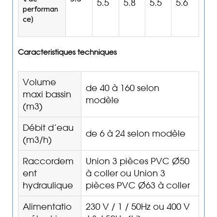
5.5
5.8
5.5
5.6
performan
ce)
Caracteristiques techniques
Volume
de 40 à 160 selon
maxi bassin
modèle
(m3)
Débit d’eau
de 6 à 24 selon modèle
(m3/h)
Raccordem
Union 3 pièces PVC Ø50
ent
à coller ou Union 3
hydraulique
pièces PVC Ø63 à coller
Alimentatio
230 V / 1 / 50Hz ou 400 V