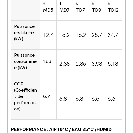
t
t
t
t
t
MD5
MD7
TD7
TD9
TD12
Puissance
restituée
12.4
16.2
16.2
25.7
34.7
(kW)
Puissance
consommé
1.83
2.38
2.35
3.93
5.18
e (kW)
COP
(Coefficien
t de
6.7
6.8
6.8
6.5
6.6
performan
ce)
PERFORMANCE : AIR 16°C / EAU 25°C /HUMID