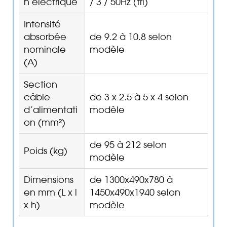
n électrique
/ 3 / 50Hz (tri)
Intensité
absorbée
de 9.2 à 10.8 selon
nominale
modèle
(A)
Section
câble
de 3 x 2.5 à 5 x 4 selon
d’alimentati
modèle
on (mm²)
de 95 à 212 selon
Poids (kg)
modèle
Dimensions
de 1300x490x780 à
en mm (L x l
1450x490x1940 selon
x h)
modèle