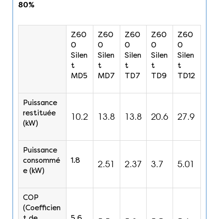
80%
Z60
Z60
Z60
Z60
Z60
0
0
0
0
0
Silen
Silen
Silen
Silen
Silen
t
t
t
t
t
MD5
MD7
TD7
TD9
TD12
Puissance
restituée
10.2
13.8
13.8
20.6
27.9
(kW)
Puissance
consommé
1.8
2.51
2.37
3.7
5.01
e (kW)
COP
(Coefficien
t de
5.6