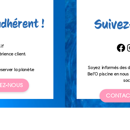
if
Faceb
I
rience client
Soyez informés des d
éserver la planète
Bel’O piscine en nous 
soc
EZ-NOUS
CONTAC