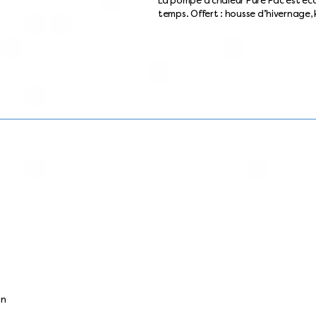
La pompe à chaleur Pure Pac est écon
temps. Offert : housse d’hivernage, k
on