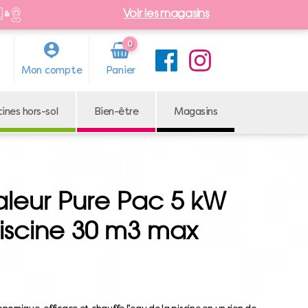
Voir les magasins
0
Arti
Mon compte
cle
cines hors-sol
Bien-être
Magasins
leur Pure Pac 5 kW
iscine 30 m3 max