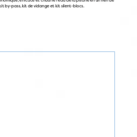
omique, efficace et chauffe l’eau de la piscine en un rien de
it by-pass, kit de vidange et kit silent-blocs.