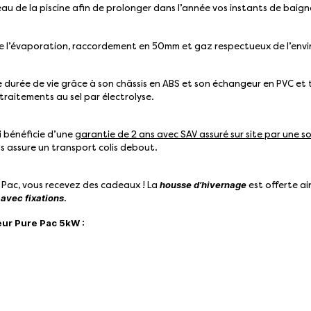
au de la piscine afin de prolonger dans l’année vos instants de baig
ntre l’évaporation, raccordement en 50mm et gaz respectueux de l’en
durée de vie grâce à son châssis en ABS et son échangeur en PVC et tit
traitements au sel par électrolyse.
i bénéficie d’une
garantie de 2 ans avec SAV assuré sur site par une so
 assure un transport colis debout.
housse d’hivernage
Pac, vous recevez des cadeaux ! La
est offerte a
 avec fixations
.
eur Pure Pac 5kW :