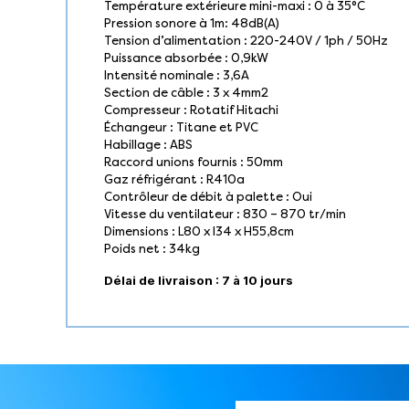
Température extérieure mini-maxi : 0 à 35°C
Pression sonore à 1m: 48dB(A)
Tension d’alimentation : 220-240V / 1ph / 50Hz
Puissance absorbée : 0,9kW
Intensité nominale : 3,6A
Section de câble : 3 x 4mm2
Compresseur : Rotatif Hitachi
Échangeur : Titane et PVC
Habillage : ABS
Raccord unions fournis : 50mm
Gaz réfrigérant : R410a
Contrôleur de débit à palette : Oui
Vitesse du ventilateur : 830 – 870 tr/min
Dimensions : L80 x l34 x H55,8cm
Poids net : 34kg
Délai de livraison : 7 à 10 jours