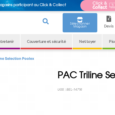
agasins participant au Click & Collect
Sélectionner
Devis
Magasin
tretenir
Couverture et sécurité
Nettoyer
Pis
ine Selection Poolex
PAC Triline S
UGS :
BEL-14716