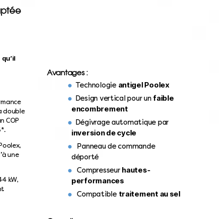
aptée
 qu’il
Avantages :
antigel Poolex
Technologie
faible
Design vertical pour un
ormance
encombrement
à double
 un COP
Dégivrage automatique par
*.
inversion de cycle
Poolex,
Panneau de commande
u’à une
déporté
hautes-
Compresseur
44 kW,
performances
nt
traitement au sel
Compatible