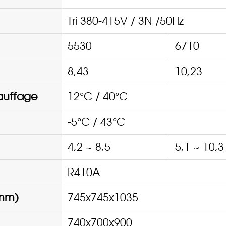
Tri 380-415V / 3N /50Hz
5530
6710
8,43
10,23
auffage
12°C / 40°C
-5°C / 43°C
4,2 ~ 8,5
5,1 ~ 10,3
R410A
(mm)
745x745x1035
740x700x900