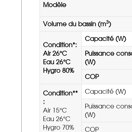
Modèle
3
Volume du bassin (m
)
Capacité (W)
Condition*:
Air 26°C
Puissance co
Eau 26°C
(W)
Hygro 80%
COP
Capacité (W)
Condition**
:
Puissance co
Air 15°C
(W)
Eau 26°C
Hygro 70%
COP