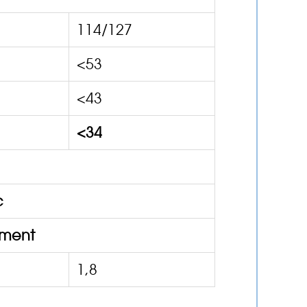
114/127
<53
<43
<34
c
ement
1,8