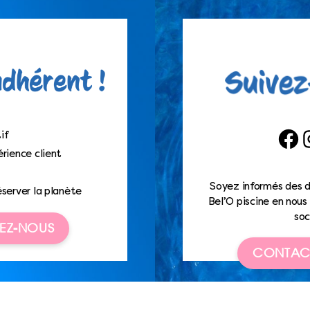
if
Faceb
I
rience client
Soyez informés des d
éserver la planète
Bel’O piscine en nous 
soc
EZ-NOUS
CONTAC