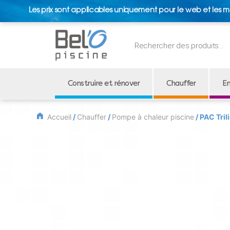
Les prix sont applicables uniquement pour le web et les m
Recherche
de
produits
Construire et rénover
Chauffer
En
Accueil
/
Chauffer
/
Pompe à chaleur piscine
/ PAC Tril