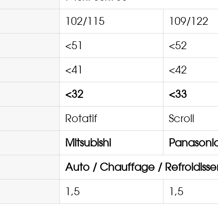
102/115
109/122
<51
<52
<41
<42
<32
<33
Rotatif
Scroll
Mitsubishi
Panasoni
Auto / Chauffage / Refroidiss
1,5
1,5