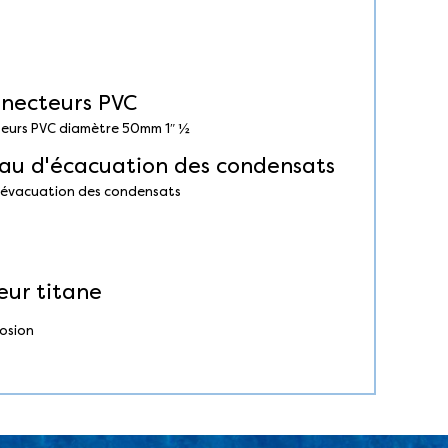
eurs PVC diamètre 50mm 1″ ½
’évacuation des condensats
rosion