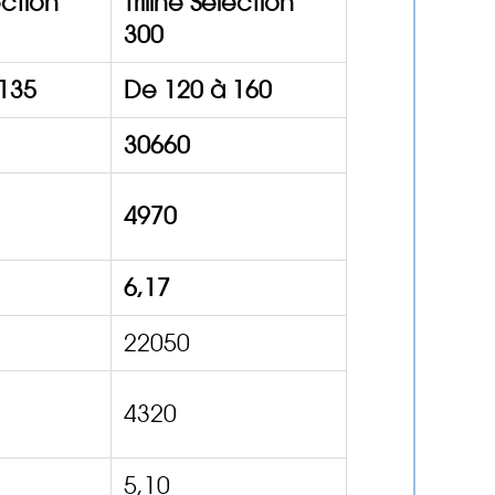
ection
Triline Selection
300
135
De 120 à 160
30660
4970
6,17
22050
4320
5,10