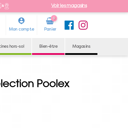
Voir les magasins
0
Arti
Mon compte
cle
cines hors-sol
Bien-être
Magasins
election Poolex