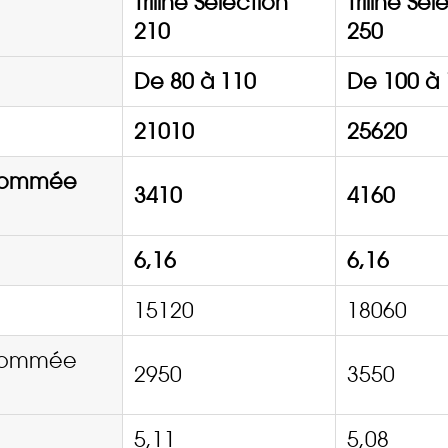
Triline Selection
Triline Sel
210
250
De 80 à 110
De 100 à 
21010
25620
nsommée
3410
4160
6,16
6,16
15120
18060
nsommée
2950
3550
5,11
5,08