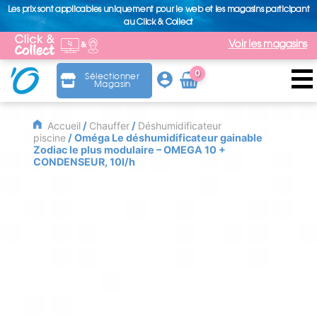
Les prix sont applicables uniquement pour le web et les magasins participant
au Click & Collect
Voir les magasins
0
Sélectionner
Magasin
Arti
cle
Accueil
/
Chauffer
/
Déshumidificateur
piscine
/ Oméga Le déshumidificateur gainable
Zodiac le plus modulaire – OMEGA 10 +
CONDENSEUR, 10l/h