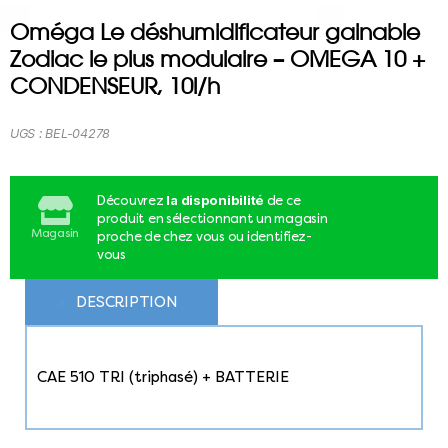
Oméga Le déshumidificateur gainable
Zodiac le plus modulaire – OMEGA 10 +
CONDENSEUR, 10l/h
UGS :
BEL-04278
la disponibilité
Découvrez
de ce
produit en sélectionnant un magasin
Magasin
proche de chez vous ou identifiez-
vous
DESCRIPTION
CAE 510 TRI (triphasé) + BATTERIE