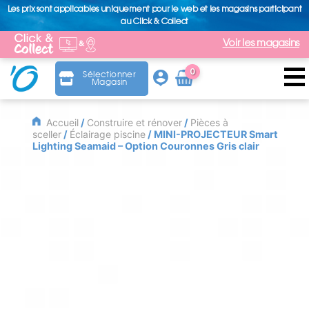
Les prix sont applicables uniquement pour le web et les magasins participant
au Click & Collect
Voir les magasins
0
Sélectionner
Magasin
Arti
cle
Accueil
/
Construire et rénover
/
Pièces à
sceller
/
Éclairage piscine
/ MINI-PROJECTEUR Smart
Lighting Seamaid – Option Couronnes Gris clair