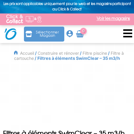
Les prix sont applicables uniquement pour le web et les magasins participant
au Click & Collect
Voir les magasins
0
Sélectionner
Magasin
Arti
cle
Accueil
/
Construire et rénover
/
Filtre piscine
/
Filtre à
cartouche
/ Filtres à éléments SwimClear – 35 m3/h
Filtres à éléments SwimClear – 35 m3/h