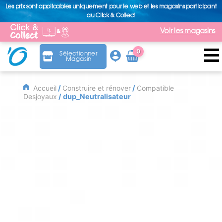
Les prix sont applicables uniquement pour le web et les magasins participant
au Click & Collect
Voir les magasins
0
Sélectionner
Magasin
Arti
cle
Accueil
/
Construire et rénover
/
Compatible
Desjoyaux
/ dup_Neutralisateur