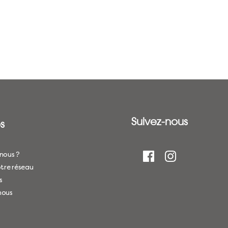
Suivez-nous
s
nous ?
tre réseau
s
nous