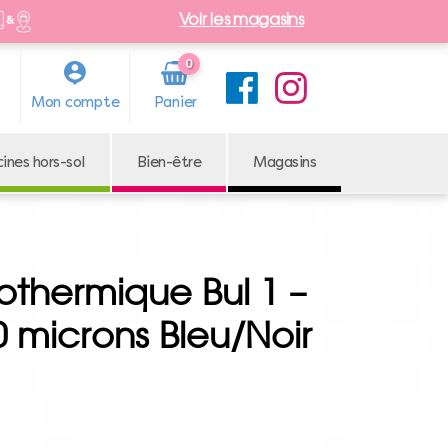
Voir les magasins
0
Arti
Mon compte
cle
cines hors-sol
Bien-être
Magasins
othermique Bul 1 –
0 microns Bleu/Noir