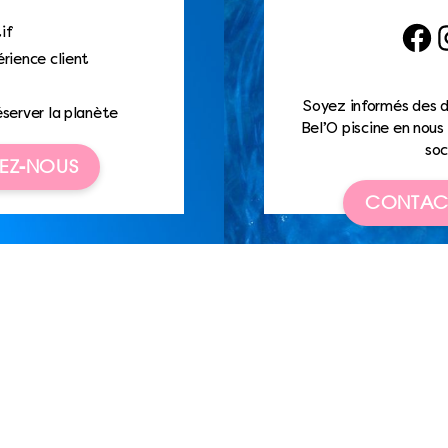
if
Faceb
I
rience client
Soyez informés des d
éserver la planète
Bel’O piscine en nous 
soc
EZ-NOUS
CONTAC