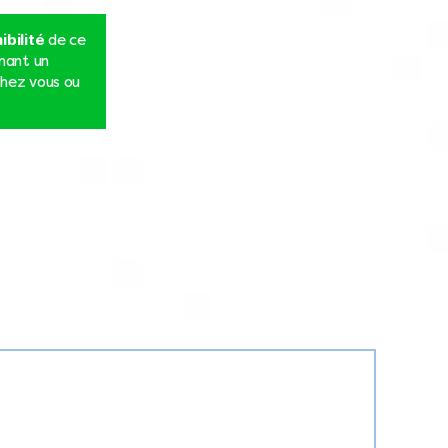
ibilité
de ce
nnant un
hez vous ou