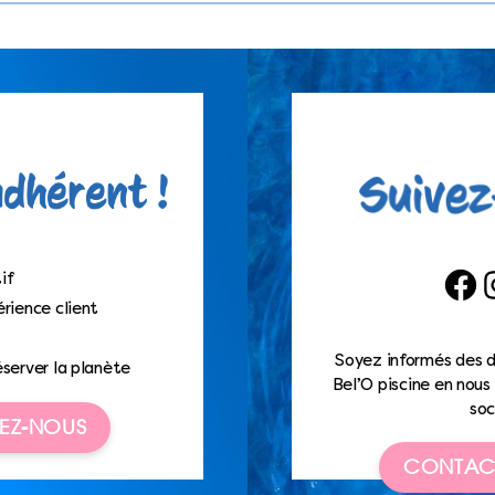
if
Faceb
I
rience client
Soyez informés des d
éserver la planète
Bel’O piscine en nous 
soc
EZ-NOUS
CONTAC