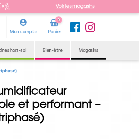
Voir les magasins
0
Arti
Mon compte
cle
cines hors-sol
Bien-être
Magasins
riphasé)
midificateur
ple et performant –
triphasé)