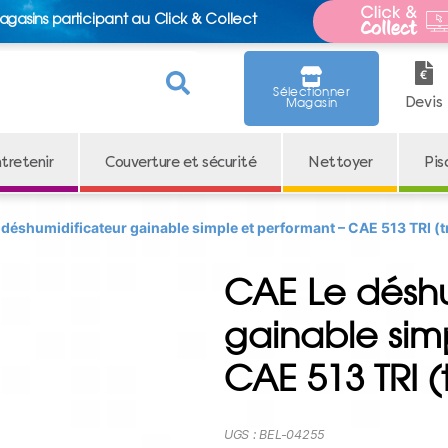
agasins participant au Click & Collect
Sélectionner
Devis
Magasin
tretenir
Couverture et sécurité
Nettoyer
Pis
 déshumidificateur gainable simple et performant – CAE 513 TRI (t
CAE Le déshu
gainable sim
CAE 513 TRI (
UGS :
BEL-04255