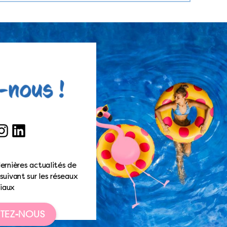
ook
nstagram
LinkedIn
ernières actualités de
suivant sur les réseaux
iaux
TEZ-NOUS