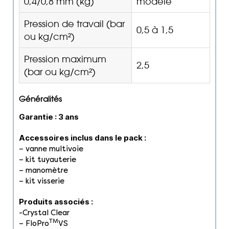
0,4/0,8 mm (kg)
modèle
Pression de travail (bar
0,5 à 1,5
ou kg/cm²)
Pression maximum
2,5
(bar ou kg/cm²)
Généralités
Garantie : 3 ans
Accessoires inclus dans le pack :
– vanne multivoie
– kit tuyauterie
– manomètre
– kit visserie
Produits associés :
-Crystal Clear
TM
– FloPro
VS