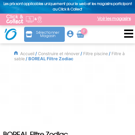
Les prix sont applicables uniquement pour le web et les magasins participant
au Click & Collect
Voir les magasins
0
Sélectionner
Magasin
Arti
cle
Accueil
/
Construire et rénover
/
Filtre piscine
/
Filtre à
sable
/ BOREAL Filtre Zodiac
BOREAL Filtre Zodiac