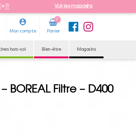
Voir les magasins
0
Arti
Mon compte
cle
cines hors-sol
Bien-être
Magasins
 – BOREAL Filtre – D400