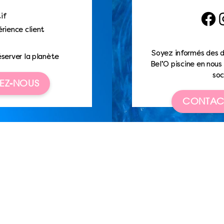
if
Faceb
I
rience client
Soyez informés des d
éserver la planète
Bel’O piscine en nous 
soc
EZ-NOUS
CONTAC