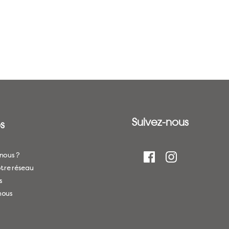
Suivez-nous
s
nous ?
tre réseau
s
nous