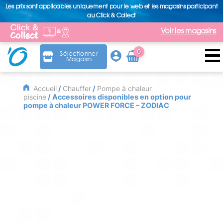
Les prix sont applicables uniquement pour le web et les magasins participant
au Click & Collect
Voir les magasins
0
Sélectionner
Magasin
Arti
cle
Accueil
/
Chauffer
/
Pompe à chaleur
piscine
/ Accessoires disponibles en option pour
pompe à chaleur POWER FORCE – ZODIAC